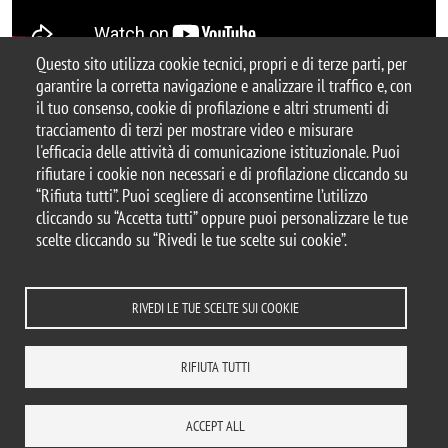
Questo sito utilizza cookie tecnici, propri e di terze parti, per
garantire la corretta navigazione e analizzare il traffico e, con
il tuo consenso, cookie di profilazione e altri strumenti di
tracciamento di terzi per mostrare video e misurare
© 2025 Biblioteca di Ateneo – Università degli
l'efficacia delle attività di comunicazione istituzionale. Puoi
Studi di Milano-Bicocca
rifiutare i cookie non necessari e di profilazione cliccando su
Piazza dell'Ateneo Nuovo, 1 - 20126, Milano
“Rifiuta tutti”. Puoi scegliere di acconsentirne l’utilizzo
Casella PEC:
ateneo.bicocca@pec.unimib.it
cliccando su “Accetta tutti” oppure puoi personalizzare le tue
P.I. 12621570154 |
biblioteca@unimib.it
scelte cliccando su “Rivedi le tue scelte sui cookie”.
RIVEDI LE TUE SCELTE SUI COOKIE
Note legali
Privacy
Amministrazione trasparente
Dichiarazione di accessibilità
Accessibilità
Statistiche di accesso
RIFIUTA TUTTI
Rivedi le tue scelte sui cookie
DOVE SIAMO
MAPPA DEL SITO
CONTATTI
ACCEPT ALL