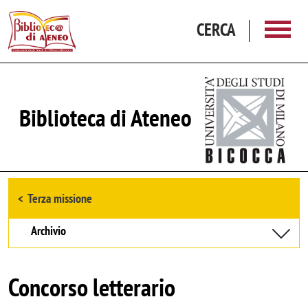
Salta al contenuto principale
CERCA
Biblioteca di Ateneo
Browse the section
Terza missione
Archivio
Concorso letterario