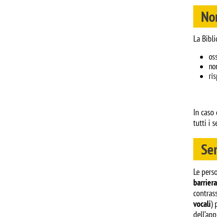
No
La Bibli
os
no
ri
In caso 
tutti i s
Ser
Le perso
barriera
contrass
vocali
) 
dell’ap