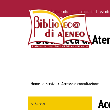
ateneo
orientamento
dipartimenti
eventi
Biblioteca di Ate
Home
Servizi
Accesso e consultazione
Browse the section
Ac
Servizi