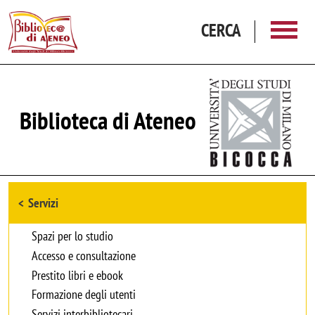
Salta al contenuto principale
CERCA
Biblioteca di Ateneo
Browse the section
Servizi
Spazi per lo studio
Accesso e consultazione
Prestito libri e ebook
Formazione degli utenti
Servizi interbibliotecari