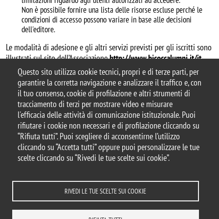
limitazioni riguardo agli utenti autorizzati ad accedere.
Non è possibile fornire una lista delle risorse escluse perché le
condizioni di accesso possono variare in base alle decisioni
dell'editore.
Le modalità di adesione e gli altri servizi previsti per gli iscritti sono
illustrati sul sito dell’Associazione
http://www.bicoccalumni.it/it
.
Questo sito utilizza cookie tecnici, propri e di terze parti, per
garantire la corretta navigazione e analizzare il traffico e, con
il tuo consenso, cookie di profilazione e altri strumenti di
tracciamento di terzi per mostrare video e misurare
© 2025 Biblioteca di Ateneo – Università degli
l'efficacia delle attività di comunicazione istituzionale. Puoi
Studi di Milano-Bicocca
rifiutare i cookie non necessari e di profilazione cliccando su
Piazza dell'Ateneo Nuovo, 1 - 20126, Milano
“Rifiuta tutti”. Puoi scegliere di acconsentirne l’utilizzo
Casella PEC:
ateneo.bicocca@pec.unimib.it
cliccando su “Accetta tutti” oppure puoi personalizzare le tue
P.I. 12621570154 |
biblioteca@unimib.it
scelte cliccando su “Rivedi le tue scelte sui cookie”.
RIVEDI LE TUE SCELTE SUI COOKIE
Note legali
Privacy
Amministrazione trasparente
Dichiarazione di accessibilità
Accessibilità
Statistiche di accesso