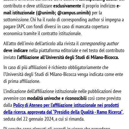
contributo e deve
utilizzare
esclusivamente
il proprio indirizzo
e-
mail istituzionale (@unimib; @campus.unimib)
per la
sottomissione. Chi ha il ruolo di corresponding author si impegna a
pagare l'APC con fondi diversi in caso di mancata copertura
economica tramite il contratto istituzionale.
All'atto dell'invio dell'articolo alla rivista il
corresponding author
deve indicare
nella piattaforma editoriale e nel testo del contributo
inviato
l'affiliazione all'Università degli Studi di Milano-Bicocca.
In caso di più affiliazioni è richiesto obbligatoriamente che
l’Università degli Studi di Milano-Bicocca venga indicata come ente
di prima affiliazione.
L’indicazione dell’affiliazione istituzionale nelle pubblicazioni deve
avvenire con
modalità univoche e riconoscibili
così come previsto
dalla
Policy di Ateneo per l’affiliazione istituzionale nei prodotti
della ricerca, approvata dal “Presidio della Qualità - Ramo Ricerca”
,
seduta del 22 gennaio 2024, a cui si rimanda.
Di seguito sono elencati gli accordi in vigore che prevedono