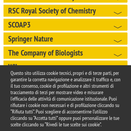
RSC Royal Society of Chemistry
SCOAP3
Springer Nature
The Company of Biologists
Wiley
Questo sito utilizza cookie tecnici, propri e di terze parti, per
garantire la corretta navigazione e analizzare il traffico e, con
il tuo consenso, cookie di profilazione e altri strumenti di
tracciamento di terzi per mostrare video e misurare
© 2025 Biblioteca di Ateneo – Università degli
l'efficacia delle attività di comunicazione istituzionale. Puoi
Studi di Milano-Bicocca
rifiutare i cookie non necessari e di profilazione cliccando su
Piazza dell'Ateneo Nuovo, 1 - 20126, Milano
“Rifiuta tutti”. Puoi scegliere di acconsentirne l’utilizzo
Casella PEC:
ateneo.bicocca@pec.unimib.it
cliccando su “Accetta tutti” oppure puoi personalizzare le tue
P.I. 12621570154 |
biblioteca@unimib.it
scelte cliccando su “Rivedi le tue scelte sui cookie”.