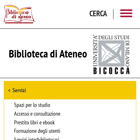
Salta al contenuto principale
CERCA
Biblioteca di Ateneo
Browse the section
Servizi
Spazi per lo studio
Accesso e consultazione
Prestito libri e ebook
Formazione degli utenti
Servizi interbibliotecari