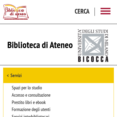
Salta al contenuto principale
CERCA
Biblioteca di Ateneo
Browse the section
Servizi
Spazi per lo studio
Accesso e consultazione
Prestito libri e ebook
Formazione degli utenti
Servizi interbibliotecari