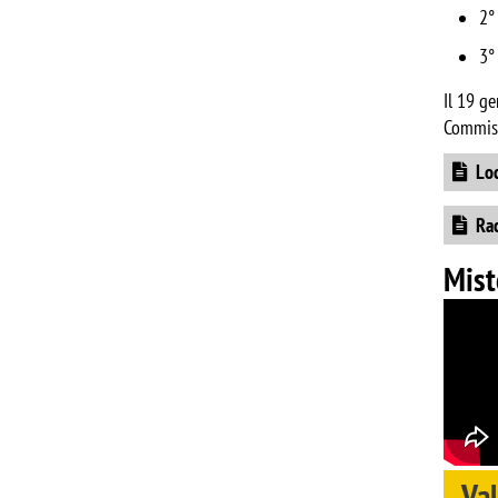
2°
3°
Il 19 g
Commiss
Docume
Loc
Docume
Rac
Mist
Va