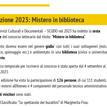
zione 2023: Mistero in biblioteca
Servizi Culturali e Documentali – SCUDO nel 2023 ha indetto la
sesta
e
del concorso letterario dal titolo: “
Mistero in biblioteca
”.
onto doveva essere nel genere
giallo
" con tutti i suoi sottogeneri (noir, 
sco, spionaggio ecc.) e ambientato in una
biblioteca
(civica o universitar
ivio
.
tra temporale per iscriversi al concorso è stata aperta dal 4 settembre al
 2023.
 edizione ha visto la partecipazione di
126 persone
, di cui 111 studenti,
i esterni all’Ateneo e 4 componenti del personale tecnico amministrativo
i vincitori
sono stati:
 Classificato: “Lo spettacolo dei burattini” di Margherita Fina;