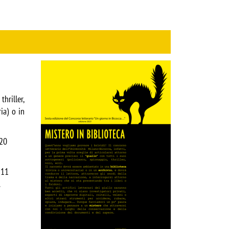
Image
thriller,
ia) o in
 20
 11
.