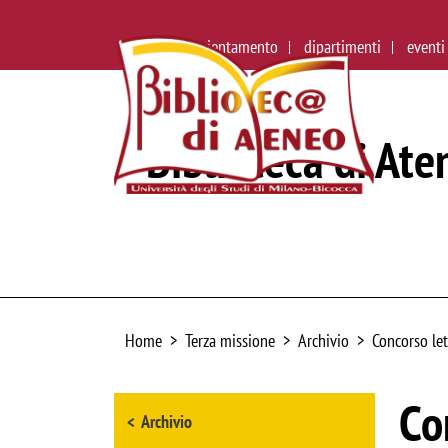
ateneo
orientamento
dipartimenti
eventi
Biblioteca di Ate
Home
Terza missione
Archivio
Concorso let
Browse the section
Co
Archivio