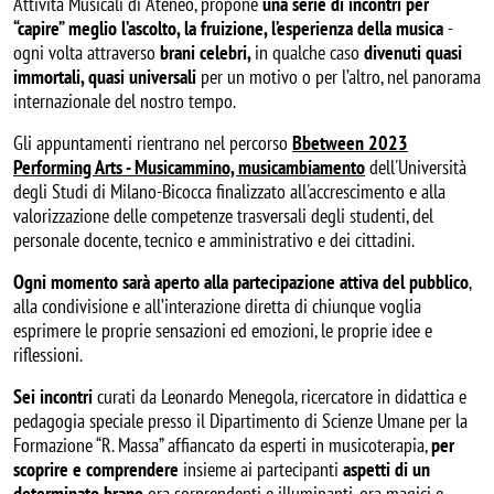
Attività Musicali di Ateneo, propone
una serie di incontri per
“capire” meglio l’ascolto, la fruizione, l’esperienza della musica
-
ogni volta attraverso
brani celebri,
in qualche caso
divenuti quasi
immortali, quasi universali
per un motivo o per l’altro, nel panorama
internazionale del nostro tempo.
Gli appuntamenti rientrano nel percorso
Bbetween 2023
Performing Arts - Musicammino, musicambiamento
dell'Università
degli Studi di Milano-Bicocca finalizzato all'accrescimento e alla
valorizzazione delle competenze trasversali degli studenti, del
personale docente, tecnico e amministrativo e dei cittadini.
Ogni momento sarà aperto alla partecipazione attiva del pubblico
,
alla condivisione e all’interazione diretta di chiunque voglia
esprimere le proprie sensazioni ed emozioni, le proprie idee e
riflessioni.
Sei incontri
curati da Leonardo Menegola, ricercatore in didattica e
pedagogia speciale presso il Dipartimento di Scienze Umane per la
Formazione “R. Massa” affiancato da esperti in musicoterapia,
per
scoprire e comprendere
insieme ai partecipanti
aspetti di un
determinato brano
ora sorprendenti e illuminanti, ora magici e