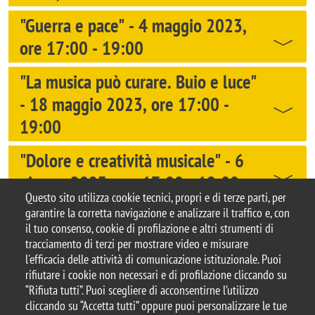
"Guerra e pace" - 4 maggio 2023,
ore 17:00 - 19:00
"La musica può curare. Buio e luce"
- 18 maggio 2023, ore 17:00 -
19:00
"Dolore e creatività musicale" - 6
giugno 2023, ore 17:00 - 19:00
Questo sito utilizza cookie tecnici, propri e di terze parti, per
garantire la corretta navigazione e analizzare il traffico e, con
il tuo consenso, cookie di profilazione e altri strumenti di
tracciamento di terzi per mostrare video e misurare
© 2025 Biblioteca di Ateneo – Università degli
l'efficacia delle attività di comunicazione istituzionale. Puoi
Studi di Milano-Bicocca
rifiutare i cookie non necessari e di profilazione cliccando su
Piazza dell'Ateneo Nuovo, 1 - 20126, Milano
“Rifiuta tutti”. Puoi scegliere di acconsentirne l’utilizzo
Casella PEC:
ateneo.bicocca@pec.unimib.it
cliccando su “Accetta tutti” oppure puoi personalizzare le tue
P.I. 12621570154 |
biblioteca@unimib.it