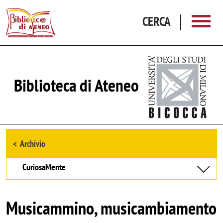
Salta al contenuto principale
CERCA
Biblioteca di Ateneo
Browse the section
Archivio
CuriosaMente
Musicammino, musicambiamento