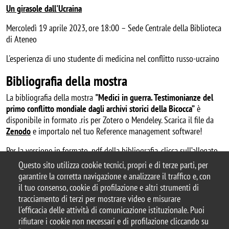
Un girasole dall'Ucraina
Mercoledì 19 aprile 2023, ore 18:00 – Sede Centrale della Biblioteca
di Ateneo
L'esperienza di uno studente di medicina nel conflitto russo-ucraino
Bibliografia della mostra
La bibliografia della mostra
"Medici in guerra. Testimonianze del
primo conflitto mondiale dagli archivi storici della Bicocca”
è
disponibile in formato .ris per Zotero o Mendeley. Scarica il file da
Zenodo
e importalo nel tuo Reference management software!
Per la versione in formato .pdf della bibliografia, clicca sull’allegato.
Questo sito utilizza cookie tecnici, propri e di terze parti, per
garantire la corretta navigazione e analizzare il traffico e, con
il tuo consenso, cookie di profilazione e altri strumenti di
tracciamento di terzi per mostrare video e misurare
© 2025 Biblioteca di Ateneo – Università degli
l'efficacia delle attività di comunicazione istituzionale. Puoi
Studi di Milano-Bicocca
rifiutare i cookie non necessari e di profilazione cliccando su
Piazza dell'Ateneo Nuovo, 1 - 20126, Milano