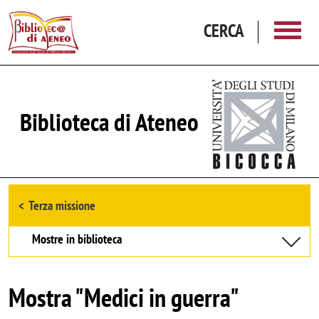
Salta al contenuto principale
CERCA
Biblioteca di Ateneo
Browse the section
Terza missione
Mostre in biblioteca
Mostra "Medici in guerra"