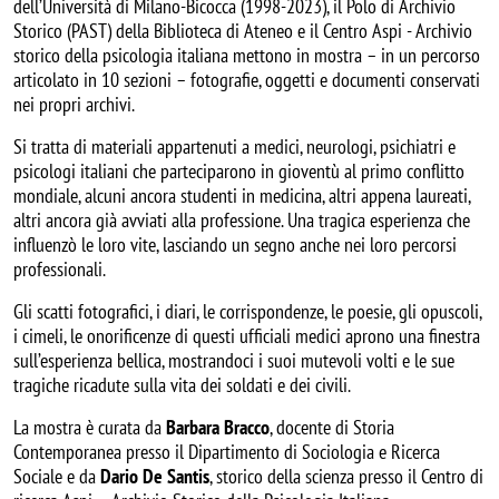
dell’Università di Milano-Bicocca (1998-2023), il Polo di Archivio
Storico (PAST) della Biblioteca di Ateneo e il Centro Aspi - Archivio
storico della psicologia italiana mettono in mostra – in un percorso
articolato in 10 sezioni – fotografie, oggetti e documenti conservati
nei propri archivi.
Si tratta di materiali appartenuti a medici, neurologi, psichiatri e
psicologi italiani che parteciparono in gioventù al primo conflitto
mondiale, alcuni ancora studenti in medicina, altri appena laureati,
altri ancora già avviati alla professione. Una tragica esperienza che
influenzò le loro vite, lasciando un segno anche nei loro percorsi
professionali.
Gli scatti fotografici, i diari, le corrispondenze, le poesie, gli opuscoli,
i cimeli, le onorificenze di questi ufficiali medici aprono una finestra
sull’esperienza bellica, mostrandoci i suoi mutevoli volti e le sue
tragiche ricadute sulla vita dei soldati e dei civili.
La mostra è curata da
Barbara Bracco
, docente di Storia
Contemporanea presso il Dipartimento di Sociologia e Ricerca
Sociale e da
Dario De Santis
, storico della scienza presso il Centro di