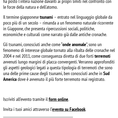
ha posto l'intera nazione davanti ai propri limiti nel confronto con
le forze della natura e dell'atomo.
Il termine giapponese
tsunami
– entrato nel linguaggio globale da
poco più di un secolo – rimanda a un fenomeno naturale ricorrente
in Giappone, che presenta ripercussioni sociali, politiche,
economiche e culturali come narrato già dalle antiche cronache.
Gli tsunami, conosciuti anche come “
onde anomale
”, sono un
fenomeno di interesse globale tornato alla ribalta delle cronache nel
2004 e nel 2011, come conseguenza diretta di due forti
terremoti
avvenuti lungo margini di placca convergenti. Verranno approfonditi
gli aspetti geologici legati a questa tipologia di terremoti che sono
una delle prime cause degli tsunami, ben conosciuti anche in
Sud
America
dove è avvenuto il più forte terremoto mai registrato.
Iscriviti all’evento tramite il
form online
.
Invita i tuoi amici attraverso l’
evento su Facebook
.