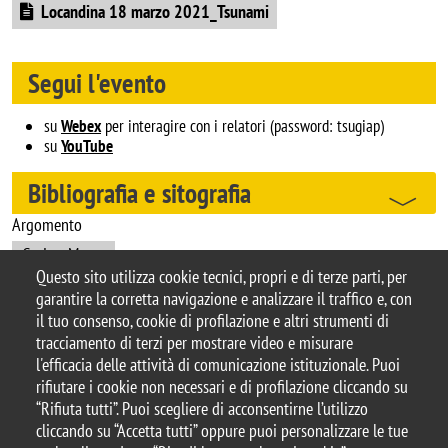
Document
Locandina 18 marzo 2021_Tsunami
Segui l'evento
su
Webex
per interagire con i relatori (password: tsugiap)
su
YouTube
Bibliografia e sitografia
Argomento
CuriosaMente
Questo sito utilizza cookie tecnici, propri e di terze parti, per
garantire la corretta navigazione e analizzare il traffico e, con
il tuo consenso, cookie di profilazione e altri strumenti di
tracciamento di terzi per mostrare video e misurare
© 2025 Biblioteca di Ateneo – Università degli
l'efficacia delle attività di comunicazione istituzionale. Puoi
Studi di Milano-Bicocca
rifiutare i cookie non necessari e di profilazione cliccando su
Piazza dell'Ateneo Nuovo, 1 - 20126, Milano
“Rifiuta tutti”. Puoi scegliere di acconsentirne l’utilizzo
Casella PEC:
ateneo.bicocca@pec.unimib.it
cliccando su “Accetta tutti” oppure puoi personalizzare le tue
P.I. 12621570154 |
biblioteca@unimib.it