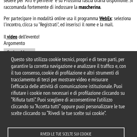
sedere per “Arti e periferie” e su Prossima fascia oraria disponibile. Si
raccomanda fortemente di indossare la
mascherina
.
Per partecipare in modalità online usa il programma
WebEx
: seleziona
l'incontro, clicca su "Registrati", ed inserisci il nome e la mail.
Il
video
dell’evento!
Argomento
CuriosaMente
Questo sito utilizza cookie tecnici, propri e di terze parti, per
garantire la corretta navigazione e analizzare il traffico e, con
il tuo consenso, cookie di profilazione e altri strumenti di
tracciamento di terzi per mostrare video e misurare
© 2025 Biblioteca di Ateneo – Università degli
l'efficacia delle attività di comunicazione istituzionale. Puoi
Studi di Milano-Bicocca
rifiutare i cookie non necessari e di profilazione cliccando su
Piazza dell'Ateneo Nuovo, 1 - 20126, Milano
“Rifiuta tutti”. Puoi scegliere di acconsentirne l’utilizzo
Casella PEC:
ateneo.bicocca@pec.unimib.it
cliccando su “Accetta tutti” oppure puoi personalizzare le tue
P.I. 12621570154 |
biblioteca@unimib.it
scelte cliccando su “Rivedi le tue scelte sui cookie”.
RIVEDI LE TUE SCELTE SUI COOKIE