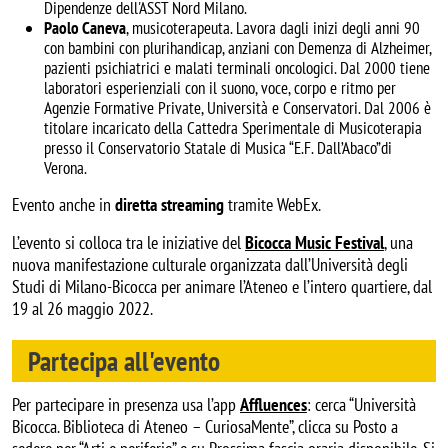
Dipendenze dell'ASST Nord Milano.
Paolo Caneva
, musicoterapeuta. Lavora dagli inizi degli anni 90
con bambini con plurihandicap, anziani con Demenza di Alzheimer,
pazienti psichiatrici e malati terminali oncologici. Dal 2000 tiene
laboratori esperienziali con il suono, voce, corpo e ritmo per
Agenzie Formative Private, Università e Conservatori. Dal 2006 è
titolare incaricato della Cattedra Sperimentale di Musicoterapia
presso il Conservatorio Statale di Musica “E.F. Dall’Abaco”di
Verona.
Evento anche in
diretta streaming
tramite WebEx.
L’evento si colloca tra le iniziative del
Bicocca Music Festival
, una
nuova manifestazione culturale organizzata dall’Università degli
Studi di Milano-Bicocca per animare l’Ateneo e l’intero quartiere, dal
19 al 26 maggio 2022.
Partecipa all'evento
Per partecipare in presenza usa l’app
Affluences
: cerca “Università
Bicocca. Biblioteca di Ateneo – CuriosaMente”, clicca su Posto a