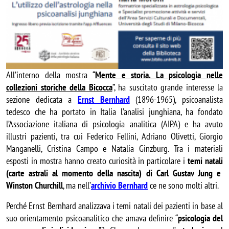
All’interno della mostra “
Mente e storia. La psicologia nelle
collezioni storiche della Bicocca
”, ha suscitato grande interesse la
sezione dedicata a
Ernst Bernhard
(1896-1965), psicoanalista
tedesco che ha portato in Italia l’analisi junghiana, ha fondato
l’Associazione italiana di psicologia analitica (AIPA) e ha avuto
illustri pazienti, tra cui Federico Fellini, Adriano Olivetti, Giorgio
Manganelli, Cristina Campo e Natalia Ginzburg. Tra i materiali
esposti in mostra hanno creato curiosità in particolare i
temi natali
(
carte astrali al momento della nascita
) di Carl Gustav Jung e
Winston Churchill
, ma nell’
archivio Bernhard
ce ne sono molti altri.
Perché Ernst Bernhard analizzava i temi natali dei pazienti in base al
suo
orientamento psicoanalitico che amava definire “
psicologia del