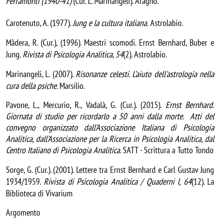
Ferramonti (1940-41)
(Cur. L. Marinangeli). Aragno.
Carotenuto, A. (1977).
Jung e la cultura italiana.
Astrolabio.
Màdera, R. (Cur.), (1996). Maestri scomodi.
Ernst Bernhard, Buber e
Jung.
Rivista di Psicologia Analitica
,
54
(2). Astrolabio.
Marinangeli, L. (2007).
Risonanze celesti. L’aiuto dell'astrologia nella
cura della psiche
. Marsilio.
Pavone, L., Mercurio, R., Vadalà, G. (Cur.). (2015).
Ernst Bernhard.
Giornata di studio per ricordarlo a 50 anni dalla morte. Atti del
convegno organizzato dall’Associazione Italiana di Psicologia
Analitica, dall’Associazione per la Ricerca in Psicologia Analitica, dal
Centro Italiano di Psicologia Analitica
. SATT - Scrittura a Tutto Tondo
Sorge, G. (Cur.). (2001). Lettere tra Ernst Bernhard e Carl Gustav Jung
1934/1959.
Rivista di Psicologia Analitica / Quaderni I, 64
(12). La
Biblioteca di Vivarium
Argomento