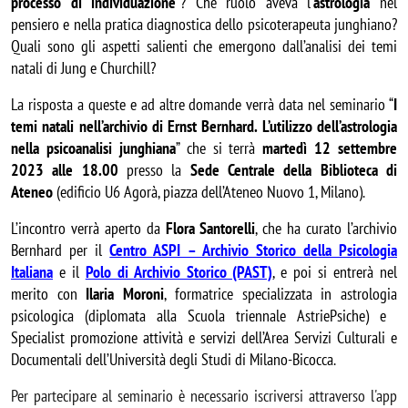
processo di individuazione
”? Che ruolo aveva l’
astrologia
nel
pensiero e nella pratica diagnostica dello psicoterapeuta junghiano?
Quali sono gli aspetti salienti che emergono dall’analisi dei temi
natali di
Jung e Churchill?
La risposta a queste e ad altre domande verrà data nel seminario “
I
temi natali nell’archivio di Ernst Bernhard. L’utilizzo dell’astrologia
nella psicoanalisi junghiana
” che si terrà
martedì 12 settembre
2023 alle 18.00
presso la
Sede Centrale della Biblioteca di
Ateneo
(edificio U6 Agorà, piazza dell’Ateneo Nuovo 1, Milano).
L’incontro verrà aperto da
Flora Santorelli
, che ha curato l’archivio
Bernhard per il
Centro ASPI – Archivio Storico della Psicologia
Italiana
e il
Polo di Archivio Storico (PAST)
, e poi si entrerà nel
merito con
Ilaria Moroni
, formatrice specializzata in astrologia
psicologica (diplomata alla Scuola triennale AstriePsiche) e
Specialist promozione attività e servizi dell’Area Servizi Culturali e
Documentali dell’Università degli Studi di Milano-Bicocca.
Per partecipare al seminario è necessario iscriversi attraverso l'app