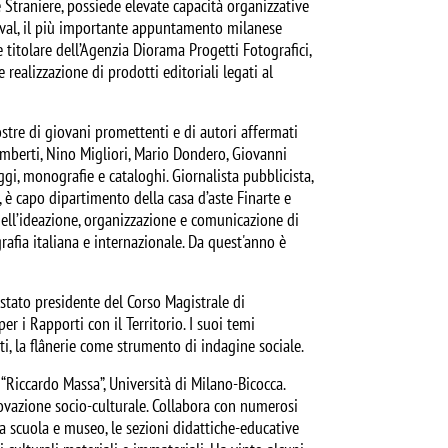
e Straniere, possiede elevate capacità organizzative
tival, il più importante appuntamento milanese
 titolare dell’Agenzia Diorama Progetti Fotografici,
 realizzazione di prodotti editoriali legati al
mostre di giovani promettenti e di autori affermati
imberti, Nino Migliori, Mario Dondero, Giovanni
ggi, monografie e cataloghi. Giornalista pubblicista,
, è capo dipartimento della casa d’aste Finarte e
nell’ideazione, organizzazione e comunicazione di
grafia italiana e internazionale. Da quest'anno è
stato presidente del Corso Magistrale di
r i Rapporti con il Territorio. I suoi temi
nti, la flânerie come strumento di indagine sociale.
“Riccardo Massa”, Università di Milano-Bicocca.
ovazione socio-culturale. Collabora con numerosi
ra scuola e museo, le sezioni didattiche-educative