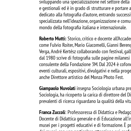
sviluppando una specializzazione nel settore della 
e gestionali ed è in grado di strutturare e portar
dedicato alla fotografia d’autore, entrando success
specializzata nell’ideazione, organizzazione e comuni
mondo della fotografia italiana e internazionale.
Roberto Mutti:
Storico, critico e docente all’Accade
come Fulvio Roiter, Mario Giacomelli, Gianni Beren
Verga, André Kertész collaborando con festival, gall
dal 1980 scrive di fotografia sulle pagine milanesi 
consulente della Fondazione 3M. Dal 2024 è cofonda
eventi culturali, espositivi, divulgativi e nella pro
anche Direttore artistico del Monza Photo Fest.
Giampaolo Nuvolati
insegna Sociologia urbana pres
Sociologia, ha ricoperto la carica di direttore del 
prevalenti di ricerca riguardano la qualità della vi
Franca Zuccoli
: Professoressa di Didattica e Pedag
Docente di Didattica generale e di Educazione all’
musei per i progetti educativi e di formazione. È pr