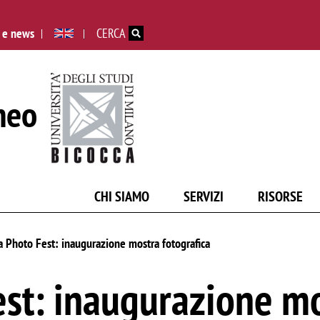
Salta al contenuto principale
 e news
CERCA
neo
CHI SIAMO
SERVIZI
RISORSE
 Photo Fest: inaugurazione mostra fotografica
st: inaugurazione m