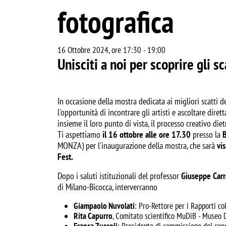
fotografica
16 Ottobre 2024, ore 17:30
-
19:00
Unisciti a noi per scoprire gli s
In occasione della mostra dedicata ai migliori scatti de
l'opportunità di incontrare gli artisti e ascoltare dir
insieme il loro punto di vista, il processo creativo die
Ti aspettiamo
il 16 ottobre alle ore 17.30
presso la
B
MONZA) per l'inaugurazione della mostra, che sarà
vi
Fest.
Dopo i saluti istituzionali del professor
Giuseppe Carr
di Milano-Bicocca, interverranno
Giampaolo Nuvolati
: Pro-Rettore per i Rapporti col
Rita Capurro
, Comitato scientifico MuDiB - Museo 
Franca Zuccoli
: Presidente di commissione del conc