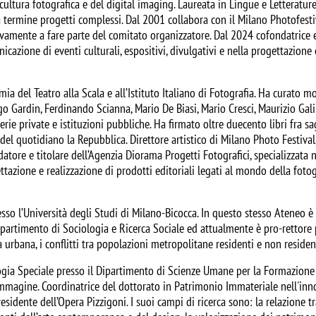
cultura fotografica e del digital imaging. Laureata in Lingue e Letteratur
e a termine progetti complessi. Dal 2001 collabora con il Milano Photofes
ivamente a fare parte del comitato organizzatore. Dal 2024 cofondatrice e
cazione di eventi culturali, espositivi, divulgativi e nella progettazione e
mia del Teatro alla Scala e all’Istituto Italiano di Fotografia. Ha curato 
go Gardin, Ferdinando Scianna, Mario De Biasi, Mario Cresci, Maurizio Gal
erie private e istituzioni pubbliche. Ha firmato oltre duecento libri fra sa
del quotidiano la Repubblica. Direttore artistico di Milano Photo Festival
tore e titolare dell’Agenzia Diorama Progetti Fotografici, specializzata 
gettazione e realizzazione di prodotti editoriali legati al mondo della foto
so l’Università degli Studi di Milano-Bicocca. In questo stesso Ateneo è 
Dipartimento di Sociologia e Ricerca Sociale ed attualmente è pro-rettore pe
ta urbana, i conflitti tra popolazioni metropolitane residenti e non reside
ogia Speciale presso il Dipartimento di Scienze Umane per la Formazione 
immagine. Coordinatrice del dottorato in Patrimonio Immateriale nell'inn
esidente dell’Opera Pizzigoni. I suoi campi di ricerca sono: la relazione t