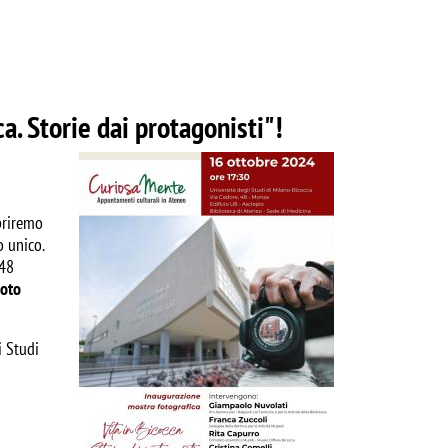
ca. Storie dai protagonisti"!
Image
opriremo
o unico.
 48
oto
i Studi