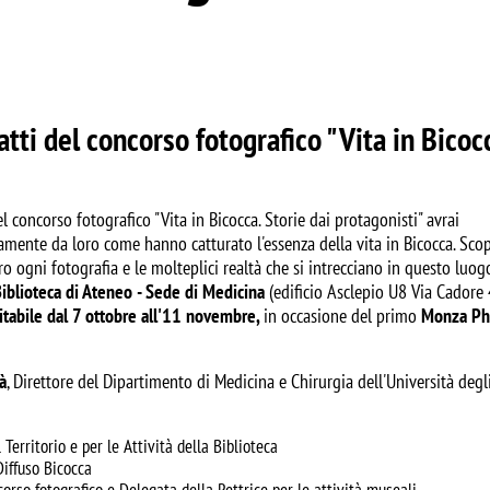
catti del concorso fotografico "Vita in Bicoc
l concorso fotografico "Vita in Bicocca. Storie dai protagonisti" avrai
ettamente da loro come hanno catturato l'essenza della vita in Bicocca. Sc
tro ogni fotografia e le molteplici realtà che si intrecciano in questo luog
iblioteca di Ateneo
- Sede di Medicina
(edificio Asclepio U8 Via Cadore
sitabile dal 7 ottobre all'11 novembre,
in occasione del primo
Monza Ph
à
, Direttore del Dipartimento di Medicina e Chirurgia dell'Università degl
 Territorio e per le Attività della Biblioteca
Diffuso Bicocca
orso fotografico e Delegata della Rettrice per le attività museali