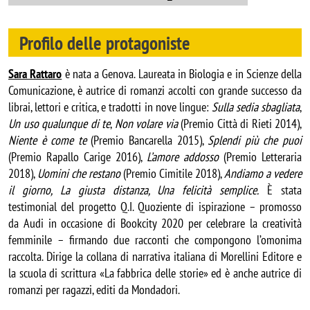
Profilo delle protagoniste
Sara Rattaro
è nata a Genova. Laureata in Biologia e in Scienze della
Comunicazione, è autrice di romanzi accolti con grande successo da
librai, lettori e critica, e tradotti in nove lingue:
Sulla sedia sbagliata
,
Un uso qualunque di te
,
Non volare via
(Premio Città di Rieti 2014),
Niente è come te
(Premio Bancarella 2015),
Splendi più che puoi
(Premio Rapallo Carige 2016),
L’amore addosso
(Premio Letteraria
2018),
Uomini che restano
(Premio Cimitile 2018),
Andiamo a vedere
il giorno, La giusta distanza, Una felicità semplice.
È stata
testimonial del progetto Q.I. Quoziente di ispirazione – promosso
da Audi in occasione di Bookcity 2020 per celebrare la creatività
femminile – firmando due racconti che compongono l’omonima
raccolta. Dirige la collana di narrativa italiana di Morellini Editore e
la scuola di scrittura «La fabbrica delle storie» ed è anche autrice di
romanzi per ragazzi, editi da Mondadori.