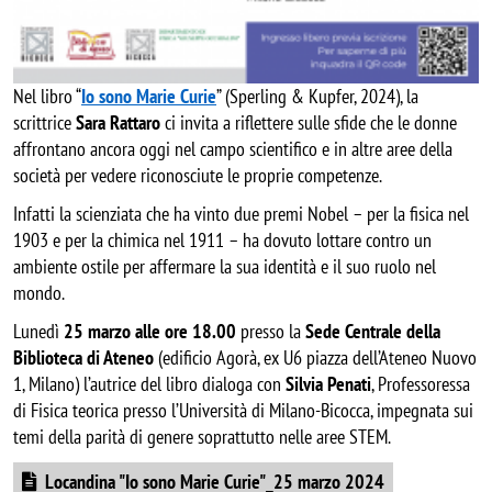
Nel libro “
Io sono Marie Curie
” (Sperling & Kupfer, 2024), la
scrittrice
Sara Rattaro
ci invita a riflettere sulle sfide che le donne
affrontano ancora oggi nel campo scientifico e in altre aree della
società per vedere riconosciute le proprie competenze.
Infatti la scienziata che ha vinto due premi Nobel – per la fisica nel
1903 e per la chimica nel 1911 – ha dovuto lottare contro un
ambiente ostile per affermare la sua identità e il suo ruolo nel
mondo.
Lunedì
25 marzo
alle ore 18.00
presso la
Sede Centrale della
Biblioteca di Ateneo
(edificio Agorà, ex U6 piazza dell’Ateneo Nuovo
1, Milano) l’autrice del libro dialoga con
Silvia Penati
, Professoressa
di Fisica teorica presso l’Università di Milano-Bicocca, impegnata sui
temi della parità di genere soprattutto nelle aree STEM.
Document
Locandina "Io sono Marie Curie"_25 marzo 2024