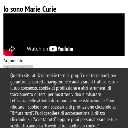
Io sono Marie Curie
Argomento
CuriosaMente
Questo sito utilizza cookie tecnici, propri e di terze parti, per
garantire la corretta navigazione e analizzare il traffico e, con
il tuo consenso, cookie di profilazione e altri strumenti di
tracciamento di terzi per mostrare video e misurare
© 2025 Biblioteca di Ateneo – Università degli
l'efficacia delle attività di comunicazione istituzionale. Puoi
Studi di Milano-Bicocca
rifiutare i cookie non necessari e di profilazione cliccando su
Piazza dell'Ateneo Nuovo, 1 - 20126, Milano
“Rifiuta tutti”. Puoi scegliere di acconsentirne l’utilizzo
Casella PEC:
ateneo.bicocca@pec.unimib.it
cliccando su “Accetta tutti” oppure puoi personalizzare le tue
P.I. 12621570154 |
biblioteca@unimib.it
scelte cliccando su “Rivedi le tue scelte sui cookie”.