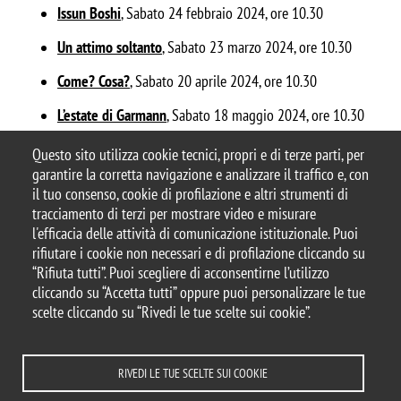
Issun Boshi
,
Sabato 24 febbraio 2024, ore 10.30
Un attimo soltanto
,
Sabato 23 marzo 2024, ore 10.30
Come? Cosa?
,
Sabato 20 aprile 2024, ore 10.30
L’estate di Garmann
,
Sabato 18 maggio 2024, ore 10.30
Questo sito utilizza cookie tecnici, propri e di terze parti, per
garantire la corretta navigazione e analizzare il traffico e, con
il tuo consenso, cookie di profilazione e altri strumenti di
tracciamento di terzi per mostrare video e misurare
© 2025 Biblioteca di Ateneo – Università degli
l'efficacia delle attività di comunicazione istituzionale. Puoi
Studi di Milano-Bicocca
rifiutare i cookie non necessari e di profilazione cliccando su
Piazza dell'Ateneo Nuovo, 1 - 20126, Milano
“Rifiuta tutti”. Puoi scegliere di acconsentirne l’utilizzo
Casella PEC:
ateneo.bicocca@pec.unimib.it
cliccando su “Accetta tutti” oppure puoi personalizzare le tue
P.I. 12621570154 |
biblioteca@unimib.it
scelte cliccando su “Rivedi le tue scelte sui cookie”.
RIVEDI LE TUE SCELTE SUI COOKIE