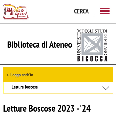
Salta al contenuto principale
CERCA
Biblioteca di Ateneo
Browse the section
Leggo anch’io
Letture boscose
Letture Boscose 2023 - '24