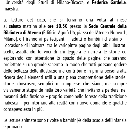
l’Università degli Studi di Milano-Bicocca, e
Federica Gardella
,
maestra.
Le letture del ciclo, che si terranno una volta al mese
al
sabato
mattina alle
ore 10.30
presso la
Sede Centrale della
Biblioteca di Ateneo
(Edificio Agorà U6, piazza dell’Ateneo Nuovo 1,
Milano), offriranno ai partecipanti – adulti o bambini che siano –
l’occasione di inoltrarsi tra le variopinte pagine degli albi illustrati
scelti, ascoltando le voci di chi leggerà e narrerà le storie ed
esplorando con attenzione lo spazio delle pagine, che saranno
proiettate su un grande schermo in modo che tutti possano godere
delle bellezza delle illustrazioni e contribuire in prima persona alla
ricerca degli elementi utili a una piena comprensione delle storie:
storie «boscose», semplici o complesse che siano, ma sempre
visivamente stupende nella loro varietà, che invitano a perdersi nei
meandri della finzione – proprio come nelle foreste della tradizione
fiabesca – per ritornare alla realtà con nuove domande e qualche
consapevolezza in più.
Le letture animate sono rivolte a bambini/e della scuola dell’infanzia
e primaria.