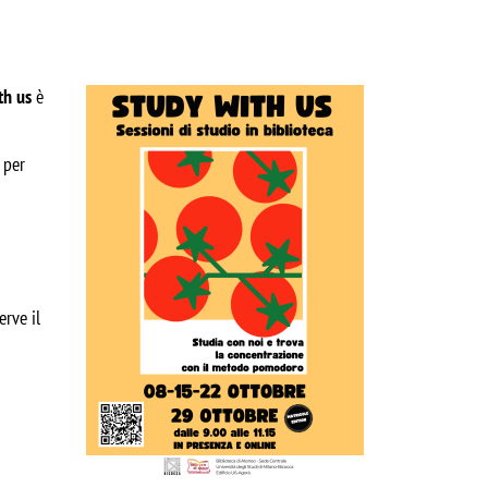
Image
th us
 è 
 
per 
erve il 