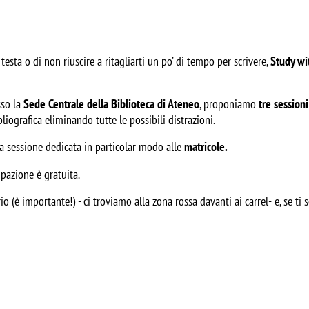
esta o di non riuscire a ritagliarti un po’ di tempo per scrivere, 
Study wi
so la 
Sede Centrale della Biblioteca di Ateneo
, proponiamo
 tre sessioni
bliografica eliminando tutte le possibili distrazioni.
na sessione dedicata in particolar modo alle
matricole.
cipazione è gratuita.
rio (è importante!) - ci troviamo al
la zona rossa davanti ai carrel-
 e, se ti s