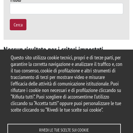
Cerca
Nessun risultato per i criteri impostati
Questo sito utilizza cookie tecnici, propri e di terze parti, per
garantire la corretta navigazione e analizzare il traffico e, con
il tuo consenso, cookie di profilazione e altri strumenti di
tracciamento di terzi per mostrare video e misurare
© 2025 Biblioteca di Ateneo – Università degli
l'efficacia delle attività di comunicazione istituzionale. Puoi
Studi di Milano-Bicocca
rifiutare i cookie non necessari e di profilazione cliccando su
Piazza dell'Ateneo Nuovo, 1 - 20126, Milano
“Rifiuta tutti”. Puoi scegliere di acconsentirne l’utilizzo
Casella PEC:
ateneo.bicocca@pec.unimib.it
cliccando su “Accetta tutti” oppure puoi personalizzare le tue
P.I. 12621570154 |
biblioteca@unimib.it
scelte cliccando su “Rivedi le tue scelte sui cookie”.
RIVEDI LE TUE SCELTE SUI COOKIE