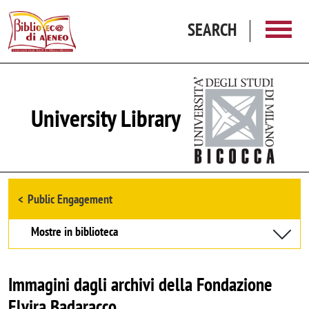
Skip to main content
SEARCH
University Library
Browse the section
Public Engagement
Mostre in biblioteca
Immagini dagli archivi della Fondazione
Elvira Badaracco