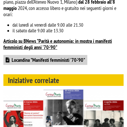
piano, piazza dell’Ateneo Nuovo 1, Milano)
dal 28 febbraio all'8
maggio
2024, con accesso libero e gratuito nei seguenti giorni e
orari:
dal lunedì al venerdì dalle 9.00 alle 21.30
il sabato dalle 9.00 alle 13.30
Articolo su BNews "
Parità e autonomia: in mostra i manifesti
femministi degli anni '70-'90"
Document
Locandina "Manifesti femministi '70-'90"
Iniziative correlate
Image