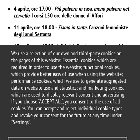
4 aprile, ore 17.00 -
Più polvere in casa, meno polvere nel
cervello.
I corsi 150 ore delle donne di Affori
11 aprile, ore 18.00 -
Siamo in tante.
Canzoni femministe
degli anni Settanta
18 aprile, ore 17.00 -
I diritti delle donne: scelte
positive
tra
passato e futuro
We use a selection of our own and third-party cookies on
the pages of this website: Essential cookies, which are
23 aprile, ore 18.00 -
La rivolta femminista dagli anni
required in order to use the website; functional cookies,
Sessanta agli Ottanta. Una storia che ancora continua
which provide better easy of use when using the website;
performance cookies, which we use to generate aggregated
data on website use and statistics; and marketing cookies,
which are used to display relevant content and advertising.
If you choose "ACCEPT ALL", you consent to the use of all
© 2025 University of Milano-Bicocca
cookies. You can accept and reject individual cookie types
Piazza dell'Ateneo Nuovo, 1 - 20126, Milan
and revoke your consent for the future at any time under
PEC address:
ateneo.bicocca@pec.unimib.it
"Settings".
P.I. 12621570154 |
redazioneweb@unimib.it