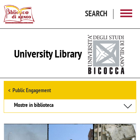
Skip to main content
SEARCH
University Library
Browse the section
Public Engagement
Mostre in biblioteca
Image