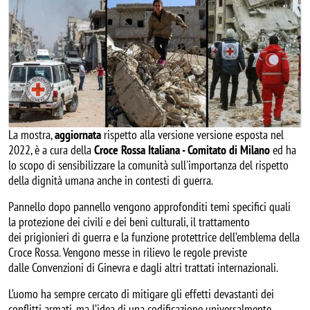
La mostra,
aggiornata
rispetto alla versione versione esposta nel
2022, è a cura della
Croce Rossa Italiana - Comitato di Milano
ed
ha
lo scopo di sensibilizzare la comunità sull'importanza del rispetto
della dignità umana anche in contesti di guerra.
Pannello dopo pannello vengono approfonditi temi specifici quali
la protezione dei civili e dei beni culturali, il trattamento
dei prigionieri di guerra e la funzione protettrice dell’emblema della
Croce Rossa. Vengono messe in rilievo le regole previste
dalle Convenzioni di Ginevra e dagli altri trattati internazionali.
L’uomo ha sempre cercato di mitigare gli effetti devastanti dei
conflitti armati, ma l’idea di una codificazione universalmente