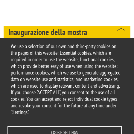
Inaugurazione della mostra
L’
evento di inaugurazione
si terrà presso la Sede Centrale
We use a selection of our own and third-party cookies on
della Biblioteca di Ateneo (edificio U6 Agorà, piazza
the pages of this website: Essential cookies, which are
dell’Ateneo Nuovo 1, Milano) il 18 dicembre alle 18.00.
required in order to use the website; functional cookies,
which provide better easy of use when using the website;
performance cookies, which we use to generate aggregated
data on website use and statistics; and marketing cookies,
which are used to display relevant content and advertising.
If you choose "ACCEPT ALL", you consent to the use of all
© 2025 University of Milano-Bicocca
cookies. You can accept and reject individual cookie types
Piazza dell'Ateneo Nuovo, 1 - 20126, Milan
and revoke your consent for the future at any time under
PEC address:
ateneo.bicocca@pec.unimib.it
"Settings".
P.I. 12621570154 |
redazioneweb@unimib.it
COOKIE SETTINGS