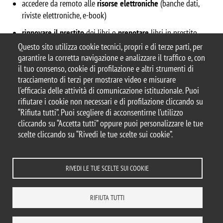
accedere da remoto alle
risorse elettroniche
(banche dati,
riviste elettroniche, e-book)
rinnovare il prestito
dei libri o
prenotare
libri in prestito
Questo sito utilizza cookie tecnici, propri e di terze parti, per
garantire la corretta navigazione e analizzare il traffico e, con
il tuo consenso, cookie di profilazione e altri strumenti di
tracciamento di terzi per mostrare video e misurare
© 2025 Biblioteca di Ateneo – Università degli
l'efficacia delle attività di comunicazione istituzionale. Puoi
Studi di Milano-Bicocca
rifiutare i cookie non necessari e di profilazione cliccando su
Piazza dell'Ateneo Nuovo, 1 - 20126, Milano
“Rifiuta tutti”. Puoi scegliere di acconsentirne l’utilizzo
Casella PEC:
ateneo.bicocca@pec.unimib.it
cliccando su “Accetta tutti” oppure puoi personalizzare le tue
P.I. 12621570154 |
biblioteca@unimib.it
scelte cliccando su “Rivedi le tue scelte sui cookie”.
RIVEDI LE TUE SCELTE SUI COOKIE
Note legali
Privacy
Amministrazione trasparente
Dichiarazione di accessibilità
Accessibilità
Statistiche di accesso
RIFIUTA TUTTI
Rivedi le tue scelte sui cookie