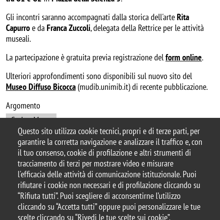
Gli incontri saranno accompagnati dalla storica dell'arte
Rita
Capurro
e da
Franca Zuccoli
, delegata della Rettrice per le attività
museali.
La partecipazione è gratuita previa registrazione del
form online
.
Ulteriori approfondimenti sono disponibili sul nuovo sito del
Museo Diffuso Bicocca
(mudib.unimib.it) di recente pubblicazione.
Argomento
CuriosaMente
Questo sito utilizza cookie tecnici, propri e di terze parti, per
garantire la corretta navigazione e analizzare il traffico e, con
il tuo consenso, cookie di profilazione e altri strumenti di
tracciamento di terzi per mostrare video e misurare
© 2025 Biblioteca di Ateneo – Università degli
l'efficacia delle attività di comunicazione istituzionale. Puoi
Studi di Milano-Bicocca
rifiutare i cookie non necessari e di profilazione cliccando su
Piazza dell'Ateneo Nuovo, 1 - 20126, Milano
“Rifiuta tutti”. Puoi scegliere di acconsentirne l’utilizzo
Casella PEC:
ateneo.bicocca@pec.unimib.it
cliccando su “Accetta tutti” oppure puoi personalizzare le tue
P.I. 12621570154 |
biblioteca@unimib.it
scelte cliccando su “Rivedi le tue scelte sui cookie”.