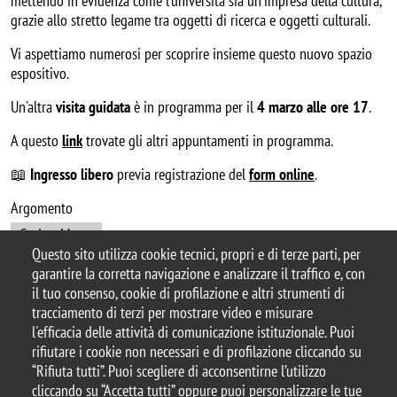
mettendo in evidenza come l’università sia un’impresa della cultura,
grazie allo stretto legame tra oggetti di ricerca e oggetti culturali.
Vi aspettiamo numerosi per scoprire insieme questo nuovo spazio
espositivo.
Un'altra
visita guidata
è in programma per il
4 marzo alle ore 17
.
A questo
link
trovate gli altri appuntamenti in programma.
📖
Ingresso libero
previa registrazione del
form online
.
Argomento
CuriosaMente
Questo sito utilizza cookie tecnici, propri e di terze parti, per
garantire la corretta navigazione e analizzare il traffico e, con
il tuo consenso, cookie di profilazione e altri strumenti di
tracciamento di terzi per mostrare video e misurare
© 2025 Biblioteca di Ateneo – Università degli
l'efficacia delle attività di comunicazione istituzionale. Puoi
Studi di Milano-Bicocca
rifiutare i cookie non necessari e di profilazione cliccando su
Piazza dell'Ateneo Nuovo, 1 - 20126, Milano
“Rifiuta tutti”. Puoi scegliere di acconsentirne l’utilizzo
Casella PEC:
ateneo.bicocca@pec.unimib.it
cliccando su “Accetta tutti” oppure puoi personalizzare le tue