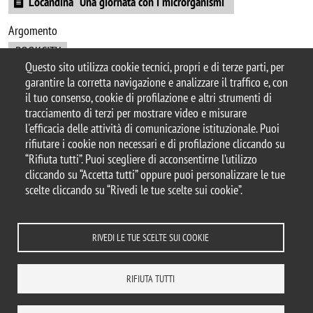
Locandina "Una giornata con i microrganismi"
Argomento
BOOKCITY
Questo sito utilizza cookie tecnici, propri e di terze parti, per
garantire la corretta navigazione e analizzare il traffico e, con
il tuo consenso, cookie di profilazione e altri strumenti di
tracciamento di terzi per mostrare video e misurare
© 2025 Biblioteca di Ateneo – Università degli
l'efficacia delle attività di comunicazione istituzionale. Puoi
Studi di Milano-Bicocca
rifiutare i cookie non necessari e di profilazione cliccando su
Piazza dell'Ateneo Nuovo, 1 - 20126, Milano
“Rifiuta tutti”. Puoi scegliere di acconsentirne l’utilizzo
Casella PEC:
ateneo.bicocca@pec.unimib.it
cliccando su “Accetta tutti” oppure puoi personalizzare le tue
P.I. 12621570154 |
biblioteca@unimib.it
scelte cliccando su “Rivedi le tue scelte sui cookie”.
RIVEDI LE TUE SCELTE SUI COOKIE
Note legali
Privacy
Amministrazione trasparente
Dichiarazione di accessibilità
Accessibilità
Statistiche di accesso
RIFIUTA TUTTI
Rivedi le tue scelte sui cookie