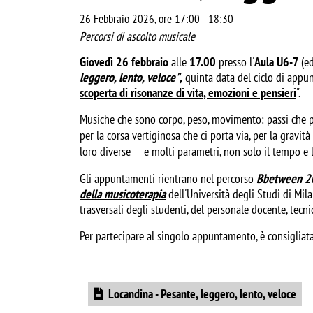
26 Febbraio 2026, ore 17:00
-
18:30
Percorsi di ascolto musicale
Giovedì 26 febbraio
alle
17.00
presso l'
Aula U6-7
(e
leggero, lento, veloce
"
,
quinta data del ciclo di appu
scoperta di risonanze di vita, emozioni e pensieri
".
Musiche che sono corpo, peso, movimento: passi che 
per la corsa vertiginosa che ci porta via, per la gravi
loro diverse — e molti parametri, non solo il tempo e l
Gli appuntamenti rientrano nel percorso
Bbetween 202
della musicoterapia
dell'Università degli Studi di Mil
trasversali degli studenti, del personale docente, tecni
Per partecipare al singolo appuntamento, è consigliat
Document
Locandina - Pesante, leggero, lento, veloce