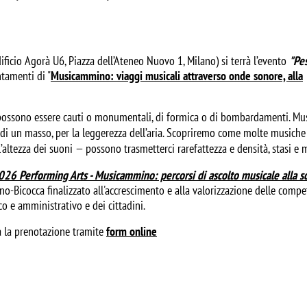
dificio Agorà U6, Piazza dell’Ateneo Nuovo 1, Milano) si terrà l’evento
"Pe
ntamenti di "
Musicammino: viaggi musicali attraverso onde sonore, alla
possono essere cauti o monumentali, di formica o di bombardamenti. Mu
tà di un masso, per la leggerezza dell’aria. Scopriremo come molte musiche
’altezza dei suoni — possono trasmetterci rarefattezza e densità, stasi e 
6 Performing Arts - Musicammino: percorsi di ascolto musicale alla s
ano-Bicocca finalizzato all'accrescimento e alla valorizzazione delle comp
co e amministrativo e dei cittadini.
a la prenotazione tramite
form online