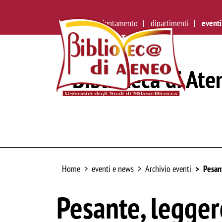
ateneo
orientamento
dipartimenti
eventi
Biblioteca di Ate
Home
eventi e news
Archivio eventi
Pesant
Pesante, leggero