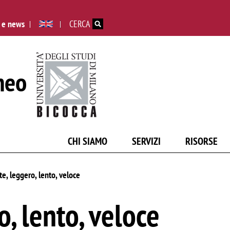
Salta al contenuto principale
 e news
CERCA
neo
CHI SIAMO
SERVIZI
RISORSE
e, leggero, lento, veloce
, lento, veloce