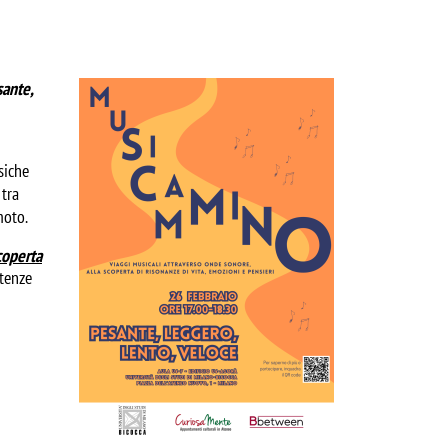
Image
sante,
siche
 tra
moto.
coperta
etenze