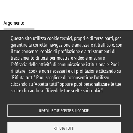
Argomento
Leggo anch'io
Questo sito utilizza cookie tecnici, propri e di terze parti, per
garantire la corretta navigazione e analizzare il traffico e, con
il tuo consenso, cookie di profilazione e altri strumenti di
tracciamento di terzi per mostrare video e misurare
© 2025 Biblioteca di Ateneo – Università degli
l'efficacia delle attività di comunicazione istituzionale. Puoi
Studi di Milano-Bicocca
rifiutare i cookie non necessari e di profilazione cliccando su
Piazza dell'Ateneo Nuovo, 1 - 20126, Milano
“Rifiuta tutti”. Puoi scegliere di acconsentirne l’utilizzo
Casella PEC:
ateneo.bicocca@pec.unimib.it
cliccando su “Accetta tutti” oppure puoi personalizzare le tue
P.I. 12621570154 |
biblioteca@unimib.it
scelte cliccando su “Rivedi le tue scelte sui cookie”.
RIVEDI LE TUE SCELTE SUI COOKIE
Note legali
Privacy
Amministrazione trasparente
Dichiarazione di accessibilità
Accessibilità
Statistiche di accesso
RIFIUTA TUTTI