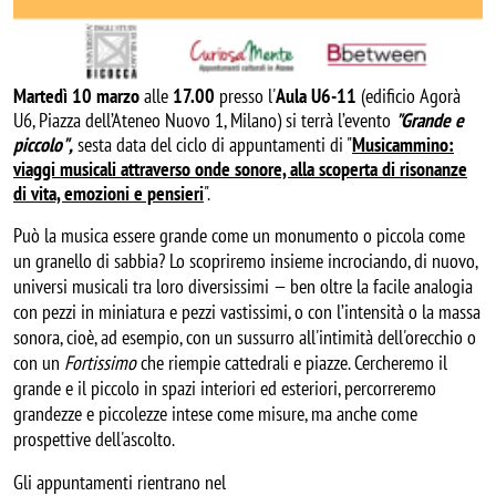
Martedì 10 marzo
alle
17.00
presso l'
Aula U6-11
(edificio Agorà
U6, Piazza dell’Ateneo Nuovo 1, Milano) si terrà l’evento
"Grande e
piccolo
"
,
sesta data del ciclo di appuntamenti di "
Musicammino:
viaggi musicali attraverso onde sonore, alla scoperta di risonanze
di vita, emozioni e pensieri
".
Può la musica essere grande come un monumento o piccola come 
un granello di sabbia? Lo scopriremo insieme incrociando, di nuovo, 
universi musicali tra loro diversissimi — ben oltre la facile analogia 
con pezzi in miniatura e pezzi vastissimi, o con l’intensità o la massa 
sonora, cioè, ad esempio, con un sussurro all'intimità dell'orecchio o 
con un 
Fortissimo
 che riempie cattedrali e piazze. Cercheremo il 
grande e il piccolo in spazi interiori ed esteriori, percorreremo 
grandezze e piccolezze intese come misure, ma anche come 
prospettive dell'ascolto.
Gli appuntamenti rientrano nel