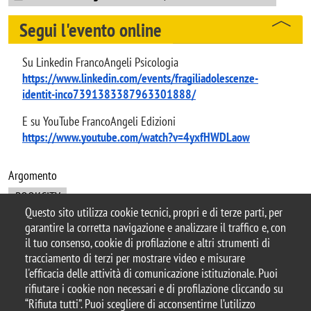
Segui l'evento online
Su Linkedin FrancoAngeli Psicologia 
https://www.linkedin.com/events/fragiliadolescenze-
identit-inco7391383387963301888/
E su YouTube FrancoAngeli Edizioni 
https://www.youtube.com/watch?v=4yxfHWDLaow
Argomento
BOOKCITY
Questo sito utilizza cookie tecnici, propri e di terze parti, per
garantire la corretta navigazione e analizzare il traffico e, con
il tuo consenso, cookie di profilazione e altri strumenti di
tracciamento di terzi per mostrare video e misurare
© 2025 Biblioteca di Ateneo – Università degli
l'efficacia delle attività di comunicazione istituzionale. Puoi
Studi di Milano-Bicocca
rifiutare i cookie non necessari e di profilazione cliccando su
Piazza dell'Ateneo Nuovo, 1 - 20126, Milano
“Rifiuta tutti”. Puoi scegliere di acconsentirne l’utilizzo