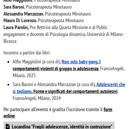
Sara Baroni
,
Psicoterapeuta Minotauro
Alessandra Marcazzan
,
Psicoterapeuta Minotauro
Mauro Di Lorenzo
,
Psicoterapeuta Minotauro
Laura
Parolin,
Pro Rettrice alla Quarta Missione e al Public
engagement e docente di Psicologia dinamica, Università di Milano-
Bicocca
Incontro a partire dai libri:
Alfio Maggiolini (a cura di),
Non solo baby gang
.
I
, FrancoAngeli,
comportamenti violenti di gruppo in adolescenza
Milano, 2025
Sara Baroni e Alessandra Marcazzan (a cura di),
Adolescenti che
si tagliano
.
,
Forme e significati dei comportamenti autolesivi
FrancoAngeli, Milano, 2024
Per partecipare all’evento è gradita l’iscrizione tramite il
form
online
.
Document
Locandina "Fragili adolescenze, identità in costruzione"