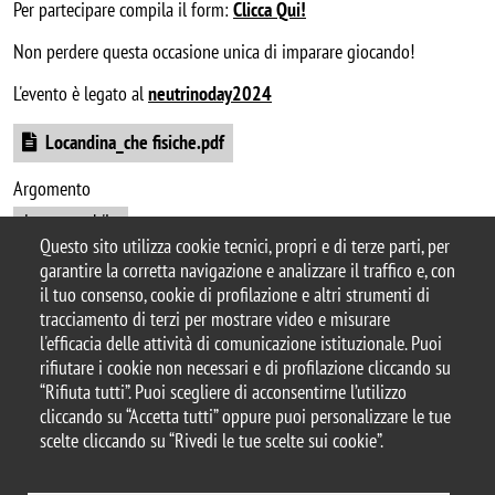
Per partecipare compila il form:
Clicca Qui!
Non perdere questa occasione unica di imparare giocando!
L'evento è legato al
neutrinoday2024
Document
Locandina_che fisiche.pdf
Argomento
Leggo anch'io
Questo sito utilizza cookie tecnici, propri e di terze parti, per
garantire la corretta navigazione e analizzare il traffico e, con
il tuo consenso, cookie di profilazione e altri strumenti di
tracciamento di terzi per mostrare video e misurare
© 2025 Biblioteca di Ateneo – Università degli
l'efficacia delle attività di comunicazione istituzionale. Puoi
Studi di Milano-Bicocca
rifiutare i cookie non necessari e di profilazione cliccando su
Piazza dell'Ateneo Nuovo, 1 - 20126, Milano
“Rifiuta tutti”. Puoi scegliere di acconsentirne l’utilizzo
Casella PEC:
ateneo.bicocca@pec.unimib.it
cliccando su “Accetta tutti” oppure puoi personalizzare le tue
P.I. 12621570154 |
biblioteca@unimib.it
scelte cliccando su “Rivedi le tue scelte sui cookie”.