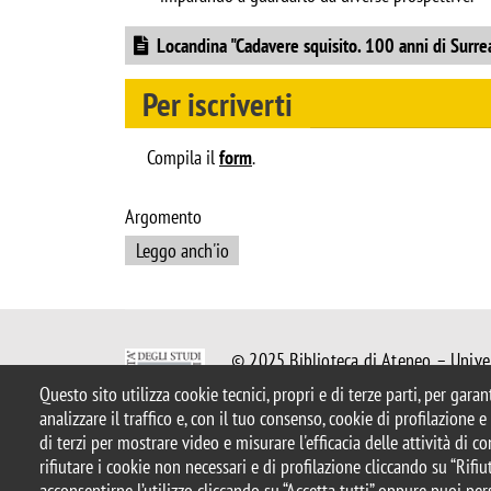
Document
Locandina "Cadavere squisito. 100 anni di Surre
Per iscriverti
Compila il
form
.
Argomento
Leggo anch'io
© 2025 Biblioteca di Ateneo – Univer
Piazza dell'Ateneo Nuovo, 1 - 20126,
Questo sito utilizza cookie tecnici, propri e di terze parti, per gara
Casella PEC:
ateneo.bicocca@pec.uni
analizzare il traffico e, con il tuo consenso, cookie di profilazione 
P.I. 12621570154 |
biblioteca@unim
di terzi per mostrare video e misurare l'efficacia delle attività di 
rifiutare i cookie non necessari e di profilazione cliccando su “Rifiut
acconsentirne l’utilizzo cliccando su “Accetta tutti” oppure puoi per