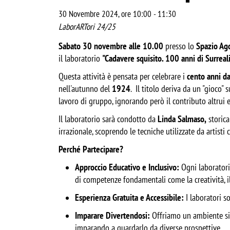
30 Novembre 2024, ore 10:00
-
11:30
LaborARTori 24/25
Sabato 30 novembre alle 10.00
presso lo
Spazio Ag
il laboratorio
"Cadavere squisito. 100 anni di Surrea
Questa attività è pensata per celebrare i
cento anni da
nell'autunno del
1924
. Il titolo deriva da un "gioco
lavoro di gruppo, ignorando però il contributo altrui e 
Il laboratorio sarà condotto da
Linda Salmaso,
storica
irrazionale, scoprendo le tecniche utilizzate da artisti
Perché Partecipare?
Approccio Educativo e Inclusivo:
Ogni laboratori
di competenze fondamentali come la creatività, il
Esperienza Gratuita e Accessibile:
I laboratori so
Imparare Divertendosi:
Offriamo un ambiente sic
imparando a guardarlo da diverse prospettive.