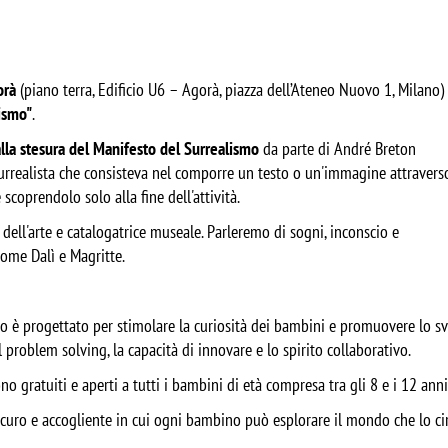
orà
(piano terra, Edificio U6 – Agorà, piazza dell’Ateneo Nuovo 1, Milano) 
lismo"
.
lla stesura del Manifesto del Surrealismo
da parte di André Breton
" surrealista che consisteva nel comporre un testo o un'immagine attravers
scoprendolo solo alla fine dell'attività.
 dell'arte e catalogatrice museale. Parleremo di sogni, inconscio e
 come Dalì e Magritte.
o è progettato per stimolare la curiosità dei bambini e promuovere lo s
 problem solving, la capacità di innovare e lo spirito collaborativo.
no gratuiti e aperti a tutti i bambini di età compresa tra gli 8 e i 12 anni
uro e accogliente in cui ogni bambino può esplorare il mondo che lo ci