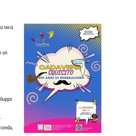
Image
si terrà
o un
viluppo
.
rconda,