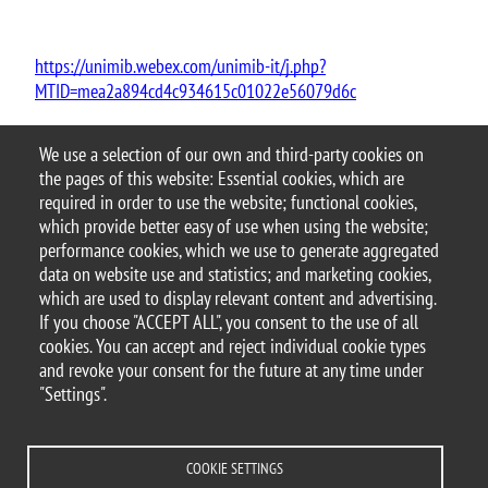
https://unimib.webex.com/unimib-it/j.php?
MTID=mea2a894cd4c934615c01022e56079d6c
We use a selection of our own and third-party cookies on
the pages of this website: Essential cookies, which are
Argomento
required in order to use the website; functional cookies,
BOOKCITY
which provide better easy of use when using the website;
performance cookies, which we use to generate aggregated
data on website use and statistics; and marketing cookies,
which are used to display relevant content and advertising.
If you choose "ACCEPT ALL", you consent to the use of all
© 2025 University of Milano-Bicocca
cookies. You can accept and reject individual cookie types
Piazza dell'Ateneo Nuovo, 1 - 20126, Milan
and revoke your consent for the future at any time under
PEC address:
ateneo.bicocca@pec.unimib.it
"Settings".
P.I. 12621570154 |
redazioneweb@unimib.it
COOKIE SETTINGS