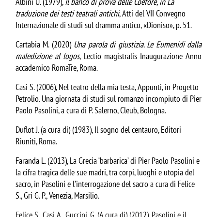
Albini U. (1979),
Il banco di prova delle Coefore, in La
traduzione dei testi teatrali antichi
, Atti del VII Convegno
Internazionale di studi sul dramma antico, «Dioniso», p. 51.
Cartabia M. (2020)
Una parola di giustizia. Le Eumenidi dalla
maledizione al logos
, Lectio magistralis Inaugurazione Anno
accademico RomaTre, Roma.
Casi S. (2006), Nel teatro della mia testa, Appunti, in Progetto
Petrolio. Una giornata di studi sul romanzo incompiuto di Pier
Paolo Pasolini, a cura di P. Salerno, Cleub, Bologna.
Duflot J. (a cura di) (1983), Il sogno del centauro, Editori
Riuniti, Roma.
Faranda L. (2013), La Grecia ‘barbarica’ di Pier Paolo Pasolini e
la cifra tragica delle sue madri, tra corpi, luoghi e utopia del
sacro, in Pasolini e l’interrogazione del sacro a cura di Felice
S., Gri G. P., Venezia, Marsilio.
Felice S., Casi A., Guccini, G. (A cura di) (2012), Pasolini e il