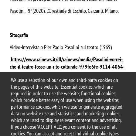
Pasolini. P.P (2020), L’Orestiade di Eschilo, Garzanti, Milano.
Sitografia
Video-Intervista a Pier Paolo Pasolini sul teatro (1969)
https://www.rainews.it/dl/rainews/media/Pasolini-vorrei-
che-il-teatro-fosse-un-rito-culturale-979fe6fe-9114-4064-
ad86-b4a60aac95d1.html
We use a selection of our own and third-party cookies on
the pages of this website: Essential cookies, which are
Argomento
required in order to use the website; functional cookies,
BOOKCITY
which provide better easy of use when using the website;
performance cookies, which we use to generate aggregated
data on website use and statistics; and marketing cookies,
which are used to display relevant content and advertising.
If you choose "ACCEPT ALL", you consent to the use of all
© 2025 University of Milano-Bicocca
cookies. You can accept and reject individual cookie types