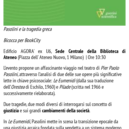
Pasolini e la tragedia greca
Bicocca per BookCity
Edificio AGORA' ex U6,
Sede Centrale della Biblioteca di
Ateneo
(Piazza dell' Ateneo Nuovo, 1 Milano) | Ore 10:30
L’evento propone un affascinante viaggio nel teatro di
Pier Paolo
Pasolini
, attraverso l’analisi di due delle sue opere più significative
lette in chiave psicosociale:
Le Eumenidi
(dalla sua traduzione
dell’
Orestea
di Eschilo, 1960) e
Pilade
(scritta nel 1966 e
successivamente rielaborata).
Due tragedie, due modi diversi di interrogarsi sul concetto di
giustizia
e sui grandi
cambiamenti della società
.
In
Le Eumenidi
, Pasolini mette in scena la transizione epocale da
una giustizia arcaica fondata sulla vendetta a un sistema moderno,