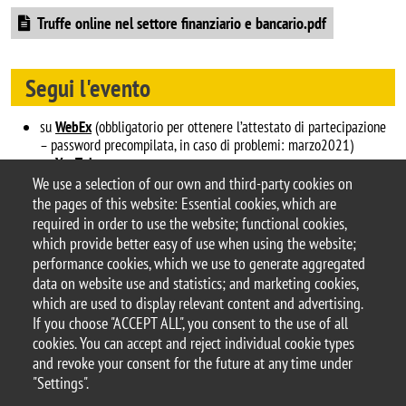
Document
Truffe online nel settore finanziario e bancario.pdf
Segui l'evento
su
WebEx
(obbligatorio per ottenere l’attestato di partecipazione
– password precompilata, in caso di problemi: marzo2021)
su
YouTube
su
Facebook
We use a selection of our own and third-party cookies on
the pages of this website: Essential cookies, which are
Argomento
required in order to use the website; functional cookies,
CuriosaMente
which provide better easy of use when using the website;
performance cookies, which we use to generate aggregated
data on website use and statistics; and marketing cookies,
which are used to display relevant content and advertising.
If you choose "ACCEPT ALL", you consent to the use of all
© 2025 University of Milano-Bicocca
cookies. You can accept and reject individual cookie types
Piazza dell'Ateneo Nuovo, 1 - 20126, Milan
and revoke your consent for the future at any time under
PEC address:
ateneo.bicocca@pec.unimib.it
"Settings".
P.I. 12621570154 |
redazioneweb@unimib.it