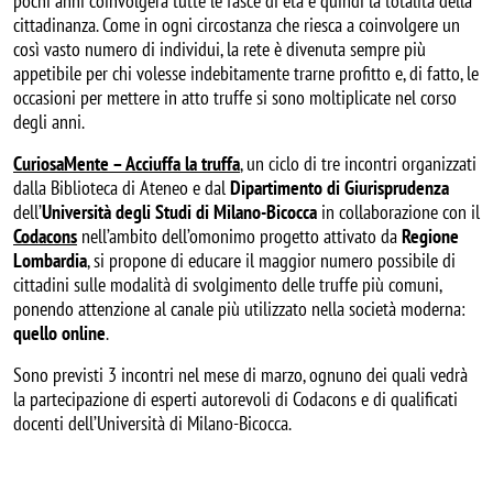
pochi anni coinvolgerà tutte le fasce di età e quindi la totalità della
cittadinanza. Come in ogni circostanza che riesca a coinvolgere un
così vasto numero di individui, la rete è divenuta sempre più
appetibile per chi volesse indebitamente trarne profitto e, di fatto, le
occasioni per mettere in atto truffe si sono moltiplicate nel corso
degli anni.
CuriosaMente – Acciuffa la truffa
, un ciclo di tre incontri organizzati
dalla Biblioteca di Ateneo e dal
Dipartimento di Giurisprudenza
dell’
Università degli Studi di Milano-Bicocca
in collaborazione con il
Codacons
nell’ambito dell’omonimo progetto attivato da
Regione
Lombardia
, si propone di educare il maggior numero possibile di
cittadini sulle modalità di svolgimento delle truffe più comuni,
ponendo attenzione al canale più utilizzato nella società moderna:
quello online
.
Sono previsti 3 incontri nel mese di marzo, ognuno dei quali vedrà
la partecipazione di esperti autorevoli di Codacons e di qualificati
docenti dell’Università di Milano-Bicocca.