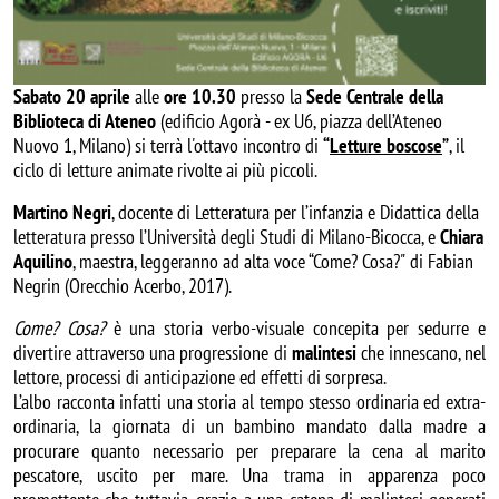
Sabato 20 aprile
alle
ore 10.30
presso la
Sede Centrale della
Biblioteca di Ateneo
(edificio Agorà - ex U6, piazza dell’Ateneo
Nuovo 1, Milano) si terrà l'ottavo incontro di
“
Letture boscose
”
, il
ciclo di letture animate rivolte ai più piccoli.
Martino Negri
, docente di Letteratura per l’infanzia e Didattica della
letteratura presso l’Università degli Studi di Milano-Bicocca, e
Chiara
Aquilino
, maestra,
leggeranno ad alta voce “
Come? Cosa?
"
di Fabian
Negrin
(Orecchio Acerbo
, 2017
).
Come? Cosa?
è una storia verbo-visuale concepita per sedurre e
divertire attraverso una progressione di
malintesi
che innescano, nel
lettore, processi di anticipazione ed effetti di sorpresa.
L’albo racconta infatti una storia al tempo stesso ordinaria ed extra-
ordinaria, la giornata di un bambino mandato dalla madre a
procurare quanto necessario per preparare la cena al marito
pescatore, uscito per mare. Una trama in apparenza poco