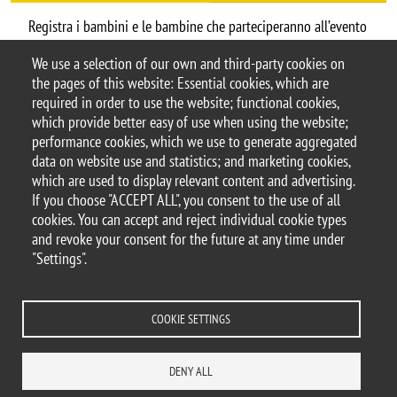
Registra i bambini e le bambine che parteciperanno all’evento
compilando
questo modulo
.
We use a selection of our own and third-party cookies on
the pages of this website: Essential cookies, which are
Argomento
required in order to use the website; functional cookies,
Leggo anch'io
which provide better easy of use when using the website;
performance cookies, which we use to generate aggregated
data on website use and statistics; and marketing cookies,
which are used to display relevant content and advertising.
If you choose "ACCEPT ALL", you consent to the use of all
© 2025 University of Milano-Bicocca
cookies. You can accept and reject individual cookie types
Piazza dell'Ateneo Nuovo, 1 - 20126, Milan
and revoke your consent for the future at any time under
PEC address:
ateneo.bicocca@pec.unimib.it
"Settings".
P.I. 12621570154 |
redazioneweb@unimib.it
COOKIE SETTINGS
Legal
Privacy
Transparency
Accessibility statement
Accessibility
DENY ALL
Statistiche di accesso
Change your mind on cookies