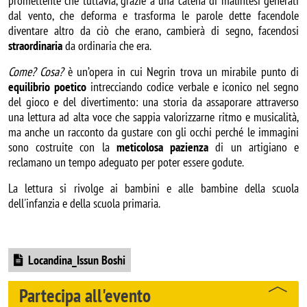
promettente che tuttavia, grazie a una catena di malintesi generati
dal vento, che deforma e trasforma le parole dette facendole
diventare altro da ciò che erano, cambierà di segno, facendosi
straordinaria
da ordinaria che era.
Come? Cosa?
è un’opera in cui Negrin trova un mirabile punto di
equilibrio poetico
intrecciando codice verbale e iconico nel segno
del gioco e del divertimento: una storia da assaporare attraverso
una lettura ad alta voce che sappia valorizzarne ritmo e musicalità,
ma anche un racconto da gustare con gli occhi perché le immagini
sono costruite con la
meticolosa pazienza
di un artigiano e
reclamano un tempo adeguato per poter essere godute.
La lettura si rivolge ai bambini e alle bambine della scuola
dell'infanzia e della scuola primaria.
Document
Locandina_Issun Boshi
Partecipa all'evento