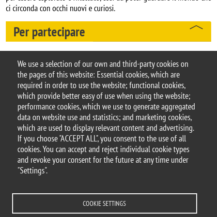
ci circonda con occhi nuovi e curiosi.
Per partecipare
Per iscriverti compila il form
We use a selection of our own and third-party cookies on
the pages of this website: Essential cookies, which are
Argomento
required in order to use the website; functional cookies,
Leggo anch'io
which provide better easy of use when using the website;
performance cookies, which we use to generate aggregated
data on website use and statistics; and marketing cookies,
which are used to display relevant content and advertising.
If you choose "ACCEPT ALL", you consent to the use of all
© 2025 University of Milano-Bicocca
cookies. You can accept and reject individual cookie types
Piazza dell'Ateneo Nuovo, 1 - 20126, Milan
and revoke your consent for the future at any time under
PEC address:
ateneo.bicocca@pec.unimib.it
"Settings".
P.I. 12621570154 |
redazioneweb@unimib.it
COOKIE SETTINGS