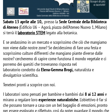
Sabato 13 aprile alle 10,
presso la
Sede Centrale della Biblioteca
di Ateneo
(Edificio U6 – Agorà, piazza dell’Ateneo Nuovo 1, Milano)
si terrà il
laboratorio STEM
legato alla botanica.
E se andassimo in un mercato e scoprissimo che ciò che mangiamo
non viene dalle nostre zone? Se decidessimo di fare una festa e
scoprissimo culture differenti che mangiano piante diverse dalle
nostre? cercheremo di capire come funziona il mondo vegetale e ci
porremo dei quesiti che troveranno risposta nel
laboratorio condotto da
Elena-Gemma Brogi,
naturalista e
divulgatrice scientifica.
Tenetevi pronti a scoprire con noi.
I laboratori sono pensati per bambine e bambini dai
8 ai 12 anni
e
mirano a regalare loro
esperienze naturalistiche
. L'obiettivo è far sì
che possano tornare a casa con un bel bagaglio di emozioni, pronto
per essere esplorato e riflettuto, così da poter guardare il mondo che