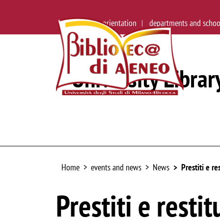
main site
orientation
departments and schoo
University Librar
Home
events and news
News
Prestiti e r
Prestiti e rest