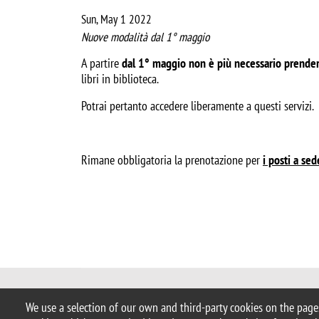
Sun, May 1 2022
Nuove modalità dal 1° maggio
A partire
dal 1° maggio
non è più necessario prend
libri in biblioteca.
Potrai pertanto accedere liberamente a questi servizi.
Rimane obbligatoria la prenotazione per
i posti a sed
© 2025 University of Milano-Bicocca
We use a selection of our own and third-party cookies on the pages
Piazza dell'Ateneo Nuovo, 1 - 20126,