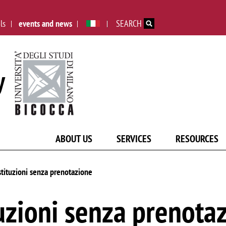
Skip to main content
ls
events and news
SEARCH
y
ABOUT US
SERVICES
RESOURCES
estituzioni senza prenotazione
ituzioni senza prenota