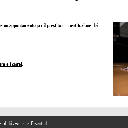
Image
ere un appuntamento
per il
prestito
e la
restituzione
dei
ere e i carrel
.
 of this website: Essential
 Milan