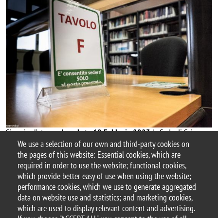
Si avvisa l’utenza che
sabato 18 Febbraio 2023
la Sede di Scienze
aprirà alle
ore 10.00
per attività di verifica delle sicurezze degli
We use a selection of our own and third-party cookies on
impianti elettrici dell’edificio U2-QUANTUM.
the pages of this website: Essential cookies, which are
required in order to use the website; functional cookies,
Ci scusiamo per il disagio.
which provide better easy of use when using the website;
performance cookies, which we use to generate aggregated
data on website use and statistics; and marketing cookies,
which are used to display relevant content and advertising.